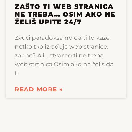
ZAŠTO TI WEB STRANICA
NE TREBA… OSIM AKO NE
ŽELIŠ UPITE 24/7
Zvuči paradoksalno da ti to kaže
netko tko izrađuje web stranice,
zar ne? Ali… stvarno ti ne treba
web stranica.Osim ako ne želiš da
ti
READ MORE »