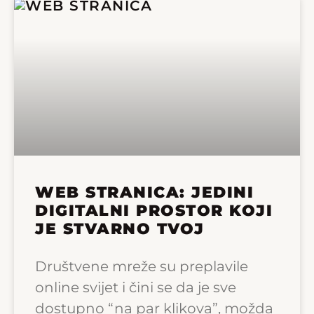
WEB STRANICA: JEDINI
DIGITALNI PROSTOR KOJI
JE STVARNO TVOJ
Društvene mreže su preplavile
online svijet i čini se da je sve
dostupno “na par klikova”, možda