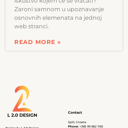
iskustvo kojem će se vraćati?
Zaroni samnom u upoznavanje
osnovnih elemenata na jednoj
web stranci.
READ MORE »
Contact
Split, Croatia
Phone:
+385 99 862 1165