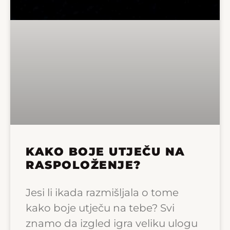
KAKO BOJE UTJEČU NA
RASPOLOŽENJE?
Jesi li ikada razmišljala o tome
kako boje utječu na tebe? Svi
znamo da izgled igra veliku ulogu